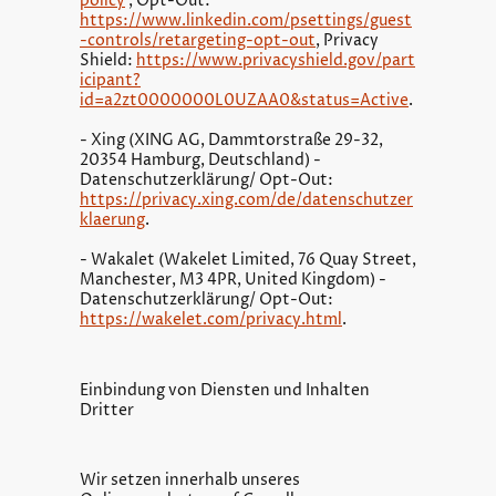
policy
, Opt-Out:
https://www.linkedin.com/psettings/guest
-controls/retargeting-opt-out
, Privacy
Shield:
https://www.privacyshield.gov/part
icipant?
id=a2zt0000000L0UZAA0&status=Active
.
- Xing (XING AG, Dammtorstraße 29-32,
20354 Hamburg, Deutschland) -
Datenschutzerklärung/ Opt-Out:
https://privacy.xing.com/de/datenschutzer
klaerung
.
- Wakalet (Wakelet Limited, 76 Quay Street,
Manchester, M3 4PR, United Kingdom) -
Datenschutzerklärung/ Opt-Out:
https://wakelet.com/privacy.html
.
Einbindung von Diensten und Inhalten
Dritter
Wir setzen innerhalb unseres